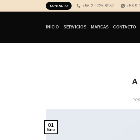
Skip
+56 2 2225 8982
+56 9 
CONTACTO
to
content
INICIO
SERVICIOS
MARCAS
CONTACTO
A 
PO
01
Ene