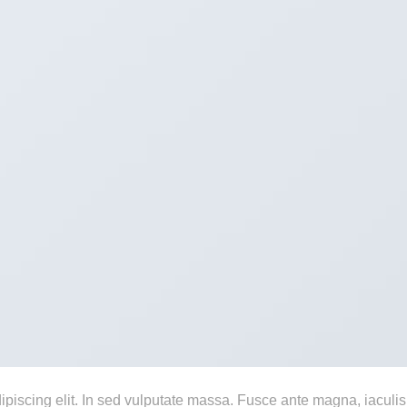
ipiscing elit. In sed vulputate massa. Fusce ante magna, iaculis