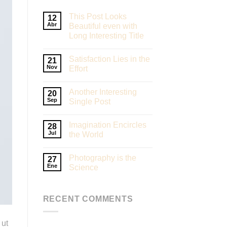
This Post Looks
12
Abr
Beautiful even with
Long Interesting Title
Satisfaction Lies in the
21
Nov
Effort
Another Interesting
20
Sep
Single Post
Imagination Encircles
28
Jul
the World
Photography is the
27
Ene
Science
RECENT COMMENTS
 ut