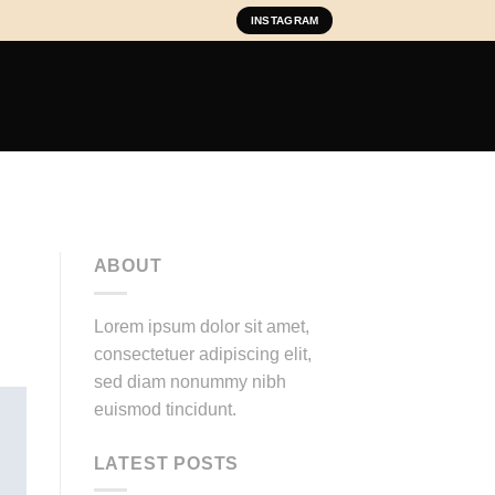
INSTAGRAM
ABOUT
Lorem ipsum dolor sit amet,
consectetuer adipiscing elit,
sed diam nonummy nibh
euismod tincidunt.
LATEST POSTS