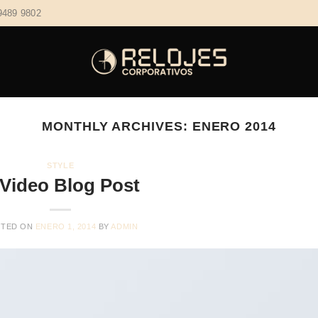
9489 9802
MONTHLY ARCHIVES:
ENERO 2014
STYLE
Video Blog Post
STED ON
ENERO 1, 2014
BY
ADMIN