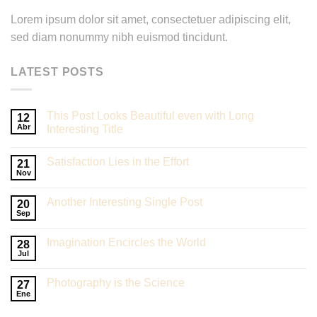
Lorem ipsum dolor sit amet, consectetuer adipiscing elit,
sed diam nonummy nibh euismod tincidunt.
LATEST POSTS
This Post Looks Beautiful even with Long
12
Abr
Interesting Title
Satisfaction Lies in the Effort
21
Nov
Another Interesting Single Post
20
Sep
Imagination Encircles the World
28
Jul
Photography is the Science
27
Ene